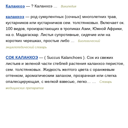
Каланхоэ
— ? Каланхоэ …
Википедия
каланхоэ
— род суккулентных (сочных) многолетних трав,
кустарников или кустарничков сем. толстянковых. Включает ок.
100 видов, произрастающих в тропиках Азии, Южной Африки,
на о. Мадагаскар. Листья супротивные, сидячие или на
коротких черешках, простые либо …
Биологический
энциклопедический словарь
СОК КАЛАНХОЭ
— ( Succus Каlanchoes ). Сок из свежих
листьев и зеленой части стеблей растения каланхоэ перистое,
сем. толстянковых. Жидкость желтого цвета с оранжевым
оттенком, ароматическим запахом, прозрачная или слегка
опалесцирующая, с мелкой взвесью, легко… …
Словарь
медицинских препаратов