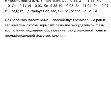
микроэлементы (мкг/г) – Mn -0,04, Cu – 0,89, Zn – 1,93, Мо –
1,0, Cr – 0,11, Al – 0,03, Se -9,38, Ni – 0,08, Sr – 11,04, Pb – 0,07,
В – 73,6; концентрирует Zn, Mo, Cu, Se, особенно Sr, Са.
Сок каланхоэ малотоксичен, способствует заживлению ран и
термических ожогов, тормозит развитие экссудативной фазы
воспаления, подавляет образование грануляционной ткани в
пролиферативной фазе воспаления.