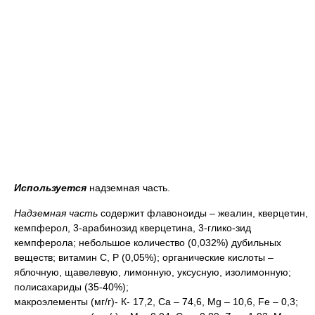
Используется
надземная часть.
Надземная часть
содержит флавоноиды – жеалин, кверцетин,
кемпферол, 3-арабинозид кверцетина, 3-глико-зид
кемпферола; небольшое количество (0,032%) дубильных
веществ; витамин С, Р (0,05%); органические кислоты –
яблочную, щавелевую, лимонную, уксусную, изолимонную;
полисахариды (35-40%);
макроэлементы (мг/г)- К- 17,2, Са – 74,6, Mg – 10,6, Fe – 0,3;