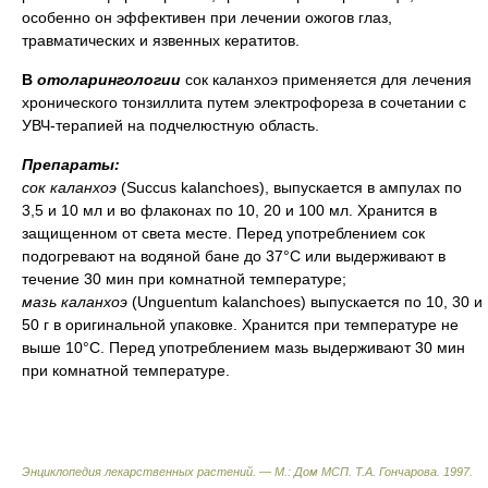
особенно он эффективен при лечении ожогов глаз,
травматических и язвенных кератитов.
В
отоларингологии
сок каланхоэ применяется для лечения
хронического тонзиллита путем электрофореза в сочетании с
УВЧ-терапией на подчелюстную область.
Препараты:
сок каланхоэ
(Succus kalanchoes), выпускается в ампулах по
3,5 и 10 мл и во флаконах по 10, 20 и 100 мл. Хранится в
защищенном от света месте. Перед употреблением сок
подогревают на водяной бане до 37°С или выдерживают в
течение 30 мин при комнатной температуре;
мазь каланхоэ
(Unguentum kalanchoes) выпускается по 10, 30 и
50 г в оригинальной упаковке. Хранится при температуре не
выше 10°С. Перед употреблением мазь выдерживают 30 мин
при комнатной температуре.
Энциклопедия лекарственных растений. — М.: Дом МСП
.
Т.А. Гончарова
.
1997
.