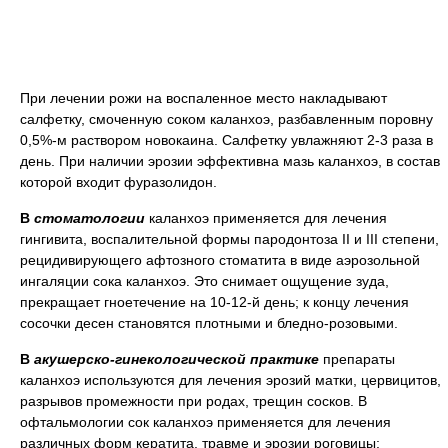
При лечении рожи на воспаленное место накладывают
салфетку, смоченную соком каланхоэ, разбавленным поровну
0,5%-м раствором новокаина. Салфетку увлажняют 2-3 раза в
день. При наличии эрозии эффективна мазь каланхоэ, в состав
которой входит фуразолидон.
В
стоматологии
каланхоэ применяется для лечения
гингивита, воспалительной формы пародонтоза II и III степени,
рецидивирующего афтозного стоматита в виде аэрозольной
ингаляции сока каланхоэ. Это снимает ощущение зуда,
прекращает гноетечение на 10-12-й день; к концу лечения
сосочки десен становятся плотными и бледно-розовыми.
В
акушерско-гинекологической практике
препараты
каланхоэ используются для лечения эрозий матки, цервицитов,
разрывов промежности при родах, трещин сосков. В
офтальмологии сок каланхоэ применяется для лечения
различных форм кератита, травме и эрозии роговицы;