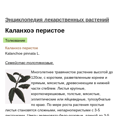
Энциклопедия лекарственных растений
Каланхоэ перистое
Толкование
Каланхоэ перистое
Kalanchoe pinnata L.
Семейство толстянковые.
Многолетнее травянистое растение высотой до
120см, с коротким, разветвленным корнем и
прямым, мясистым, древеснеющим в нижней
части стеблем. Листья крупные,
короткочерешковые, толстые, мясистые,
эллиптические или яйцевидные, тупозубчатые
по краю. По мере роста растения простые
листья становятся сложными, непарноперистыми с 3-5
листочками. Цветы зеленовато-бело-розовые, длиной до 3-5