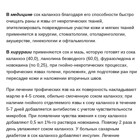
В
медицине
сок каланхоэ благодаря его способности быстро
очищать раны и язвы от некротических тканей,
эпителизировать поврежденные участки кожи и мягких тканей
применяется в хирургии, стоматологии, отоларингологии,
акушерстве, гинекологии и офтальмологии.
В
хирургии
применяются сок и мазь, которую готовят из сока
каланхоэ (40,0), ланолина безводного (60,0), фуразолидона и
новокаина (по 0,25), при гнойно-некротических процессах,
трофических язвах голени, пролежнях, для подготовки ран при
пересадке кожи и наложении вторичных швов.
При лечении трофических язв на их поверхность накладывают
марлю в 4-5 слоев, обильно смоченную соком каланхоэ; при
наличии гнойного отделяемого язвы к соку каланхоэ в течение
5-7 дней добавляется антибиотик с учетом чувствительности
микробов. При появлении чувства жжения к соку каланхоэ
добавляют 0,5 мл 1%-го раствора новокаина. Повязку 2 раза в
день увлажняют соком каланхоэ. У больных сахарным
диабетом в сок каланхоэ добавляют инсулин. Лечение